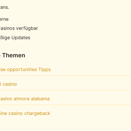
Fans.
erne
Casinos verfügbar
ßige Updates
e Themen
ise opportunities Tipps
i casino
 casino atmore alabama
line casino chargeback