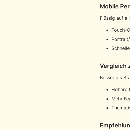
Mobile Pe
Flüssig auf al
Touch-O
Portrait
Schnell
Vergleich 
Besser als St
Höhere 
Mehr Fe
Thematis
Empfehlun