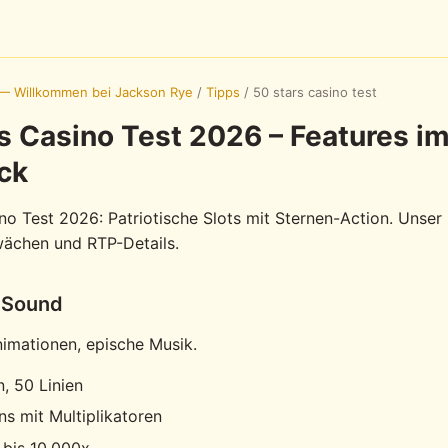
— Willkommen bei Jackson Rye
/
Tipps
/
50 stars casino test
s Casino Test 2026 – Features i
ck
no Test 2026: Patriotische Slots mit Sternen-Action. Unser 
wächen und RTP-Details.
d Sound
imationen, epische Musik.
, 50 Linien
ns mit Multiplikatoren
 bis 10.000x