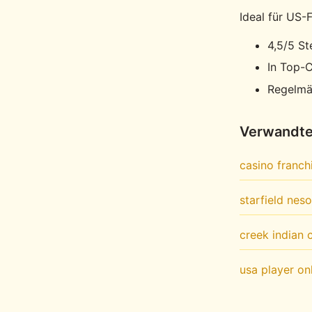
Ideal für US-
4,5/5 St
In Top-
Regelmä
Verwandt
casino franch
starfield neso
creek indian
usa player on