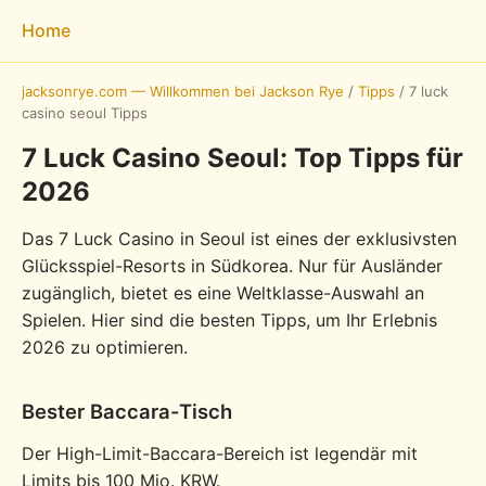
Home
jacksonrye.com — Willkommen bei Jackson Rye
/
Tipps
/
7 luck
casino seoul Tipps
7 Luck Casino Seoul: Top Tipps für
2026
Das 7 Luck Casino in Seoul ist eines der exklusivsten
Glücksspiel-Resorts in Südkorea. Nur für Ausländer
zugänglich, bietet es eine Weltklasse-Auswahl an
Spielen. Hier sind die besten Tipps, um Ihr Erlebnis
2026 zu optimieren.
Bester Baccara-Tisch
Der High-Limit-Baccara-Bereich ist legendär mit
Limits bis 100 Mio. KRW.