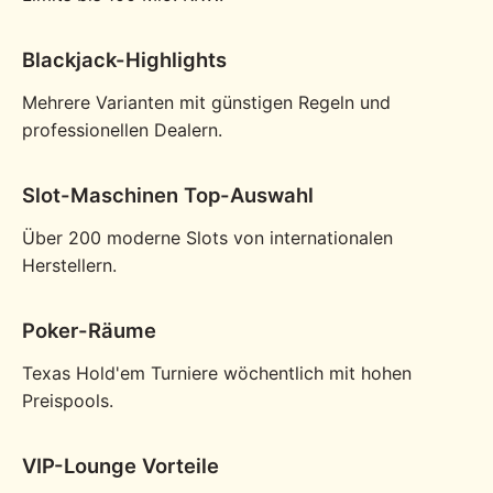
Blackjack-Highlights
Mehrere Varianten mit günstigen Regeln und
professionellen Dealern.
Slot-Maschinen Top-Auswahl
Über 200 moderne Slots von internationalen
Herstellern.
Poker-Räume
Texas Hold'em Turniere wöchentlich mit hohen
Preispools.
VIP-Lounge Vorteile