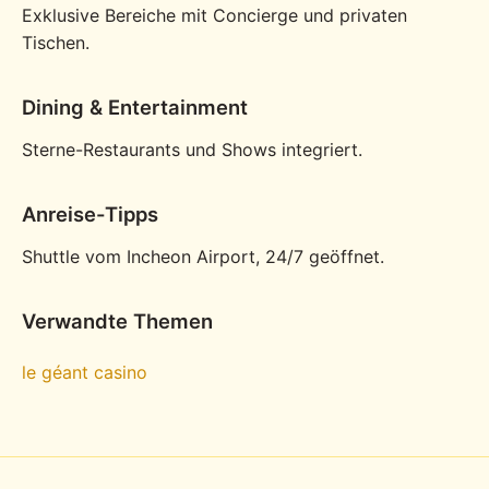
Exklusive Bereiche mit Concierge und privaten
Tischen.
Dining & Entertainment
Sterne-Restaurants und Shows integriert.
Anreise-Tipps
Shuttle vom Incheon Airport, 24/7 geöffnet.
Verwandte Themen
le géant casino