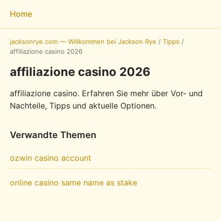
Home
jacksonrye.com — Willkommen bei Jackson Rye
/
Tipps
/
affiliazione casino 2026
affiliazione casino 2026
affiliazione casino. Erfahren Sie mehr über Vor- und
Nachteile, Tipps und aktuelle Optionen.
Verwandte Themen
ozwin casino account
online casino same name as stake