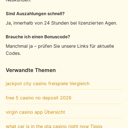
Sind Auszahlungen schnell?
Ja, innerhalb von 24 Stunden bei lizenzierten Agen.
Brauche ich einen Bonuscode?
Manchmal ja – prüfen Sie unsere Links für aktuelle
Codes.
Verwandte Themen
jackpot city casino freispiele Vergleich
free 5 casino no deposit 2026
virgin casino app Übersicht
what car is in the gta casino right now Tipps