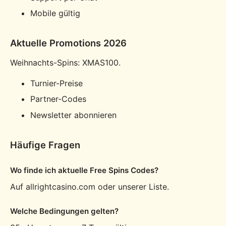
Mobile gültig
Aktuelle Promotions 2026
Weihnachts-Spins: XMAS100.
Turnier-Preise
Partner-Codes
Newsletter abonnieren
Häufige Fragen
Wo finde ich aktuelle Free Spins Codes?
Auf allrightcasino.com oder unserer Liste.
Welche Bedingungen gelten?