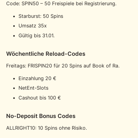
Code: SPIN50 – 50 Freispiele bei Registrierung.
Starburst: 50 Spins
Umsatz 35x
Gültig bis 31.01.
Wöchentliche Reload-Codes
Freitags: FRISPIN20 für 20 Spins auf Book of Ra.
Einzahlung 20 €
NetEnt-Slots
Cashout bis 100 €
No-Deposit Bonus Codes
ALLRIGHT10: 10 Spins ohne Risiko.