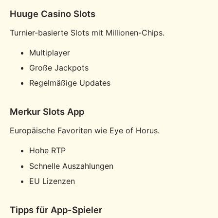
Huuge Casino Slots
Turnier-basierte Slots mit Millionen-Chips.
Multiplayer
Große Jackpots
Regelmäßige Updates
Merkur Slots App
Europäische Favoriten wie Eye of Horus.
Hohe RTP
Schnelle Auszahlungen
EU Lizenzen
Tipps für App-Spieler