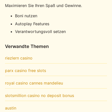
Maximieren Sie Ihren Spaß und Gewinne.
Boni nutzen
Autoplay Features
Verantwortungsvoll setzen
Verwandte Themen
riezlern casino
parx casino free slots
royal casino cannes mandelieu
slotsmillion casino no deposit bonus
austin