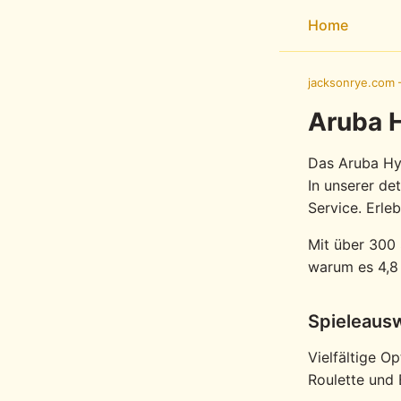
Home
jacksonrye.com 
Aruba H
Das Aruba Hya
In unserer de
Service. Erle
Mit über 300 
warum es 4,8 
Spieleausw
Vielfältige O
Roulette und 