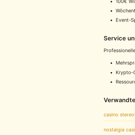
100€ Wi
Wöchent
Event-S
Service un
Professionelle
Mehrspr
Krypto-
Ressourc
Verwandt
casino stere
nostalgia ca