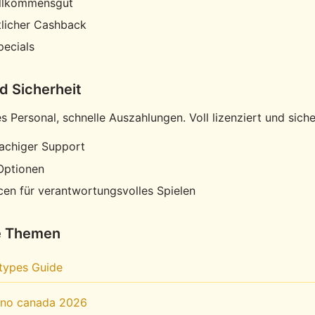
llkommensgut
licher Cashback
pecials
d Sicherheit
s Personal, schnelle Auszahlungen. Voll lizenziert und siche
achiger Support
Optionen
en für verantwortungsvolles Spielen
e Themen
otypes Guide
sino canada 2026