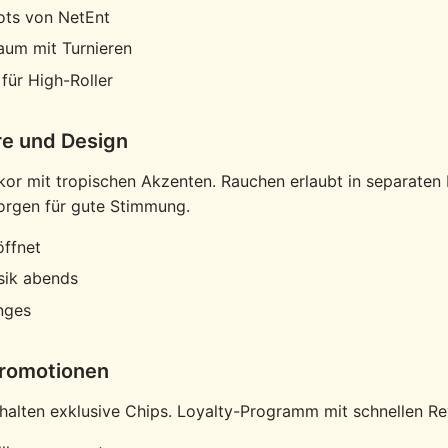
ots von NetEnt
aum mit Turnieren
für High-Roller
e und Design
r mit tropischen Akzenten. Rauchen erlaubt in separaten 
orgen für gute Stimmung.
öffnet
sik abends
nges
Promotionen
halten exklusive Chips. Loyalty-Programm mit schnellen R