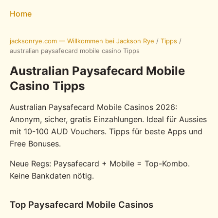
Home
jacksonrye.com — Willkommen bei Jackson Rye
/
Tipps
/
australian paysafecard mobile casino Tipps
Australian Paysafecard Mobile
Casino Tipps
Australian Paysafecard Mobile Casinos 2026:
Anonym, sicher, gratis Einzahlungen. Ideal für Aussies
mit 10-100 AUD Vouchers. Tipps für beste Apps und
Free Bonuses.
Neue Regs: Paysafecard + Mobile = Top-Kombo.
Keine Bankdaten nötig.
Top Paysafecard Mobile Casinos