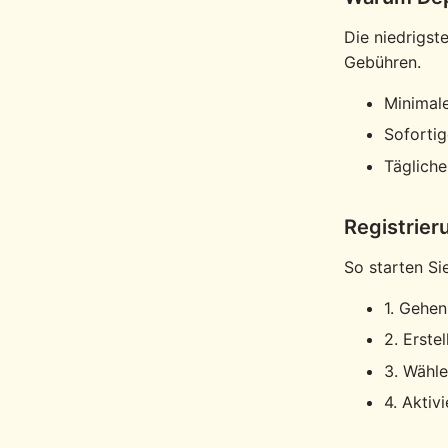
Die niedrigst
Gebühren.
Minimale
Sofortig
Tägliche
Registrier
So starten Si
1. Gehe
2. Erste
3. Wähle
4. Akti