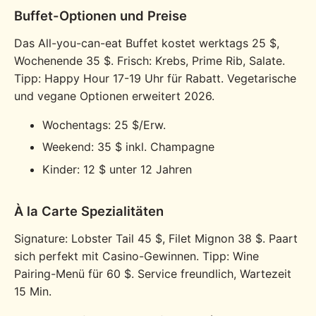
Buffet-Optionen und Preise
Das All-you-can-eat Buffet kostet werktags 25 $,
Wochenende 35 $. Frisch: Krebs, Prime Rib, Salate.
Tipp: Happy Hour 17-19 Uhr für Rabatt. Vegetarische
und vegane Optionen erweitert 2026.
Wochentags: 25 $/Erw.
Weekend: 35 $ inkl. Champagne
Kinder: 12 $ unter 12 Jahren
À la Carte Spezialitäten
Signature: Lobster Tail 45 $, Filet Mignon 38 $. Paart
sich perfekt mit Casino-Gewinnen. Tipp: Wine
Pairing-Menü für 60 $. Service freundlich, Wartezeit
15 Min.