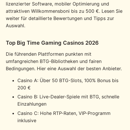
lizenzierter Software, mobiler Optimierung und
attraktiven Willkommensboni bis zu 500 €. Lesen Sie
weiter für detaillierte Bewertungen und Tipps zur
Auswahl.
Top Big Time Gaming Casinos 2026
Die führenden Plattformen punkten mit
umfangreichen BTG-Bibliotheken und fairen
Bedingungen. Hier eine Auswahl der besten Anbieter.
Casino A: Über 50 BTG-Slots, 100% Bonus bis
200 €
Casino B: Live-Dealer-Spiele mit BTG, schnelle
Einzahlungen
Casino C: Hohe RTP-Raten, VIP-Programm
inklusive