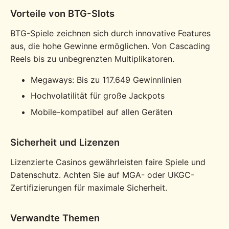
Vorteile von BTG-Slots
BTG-Spiele zeichnen sich durch innovative Features
aus, die hohe Gewinne ermöglichen. Von Cascading
Reels bis zu unbegrenzten Multiplikatoren.
Megaways: Bis zu 117.649 Gewinnlinien
Hochvolatilität für große Jackpots
Mobile-kompatibel auf allen Geräten
Sicherheit und Lizenzen
Lizenzierte Casinos gewährleisten faire Spiele und
Datenschutz. Achten Sie auf MGA- oder UKGC-
Zertifizierungen für maximale Sicherheit.
Verwandte Themen