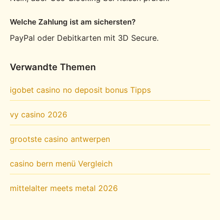
Welche Zahlung ist am sichersten?
PayPal oder Debitkarten mit 3D Secure.
Verwandte Themen
igobet casino no deposit bonus Tipps
vy casino 2026
grootste casino antwerpen
casino bern menü Vergleich
mittelalter meets metal 2026