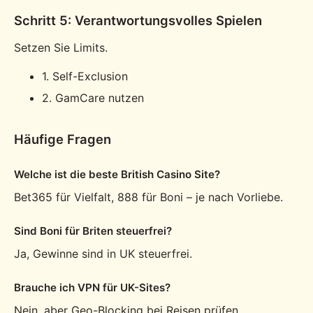
Schritt 5: Verantwortungsvolles Spielen
Setzen Sie Limits.
1. Self-Exclusion
2. GamCare nutzen
Häufige Fragen
Welche ist die beste British Casino Site?
Bet365 für Vielfalt, 888 für Boni – je nach Vorliebe.
Sind Boni für Briten steuerfrei?
Ja, Gewinne sind in UK steuerfrei.
Brauche ich VPN für UK-Sites?
Nein, aber Geo-Blocking bei Reisen prüfen.