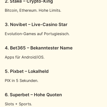
2. Stake – Crypto-King
Bitcoin, Ethereum. Hohe Limits.
3. Novibet – Live-Casino Star
Evolution-Games auf Portugiesisch.
4. Bet365 – Bekanntester Name
Apps für Android/iOS.
5. Pixbet – Lokalheld
PIX in 5 Sekunden.
6. Superbet – Hohe Quoten
Slots + Sports.