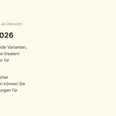
k uk Übersicht
2026
nde Varianten,
ve-Dealern
o für
icher
n können Sie
ungen für