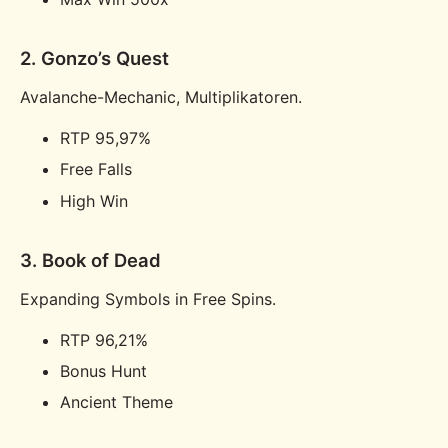
2. Gonzo’s Quest
Avalanche-Mechanic, Multiplikatoren.
RTP 95,97%
Free Falls
High Win
3. Book of Dead
Expanding Symbols in Free Spins.
RTP 96,21%
Bonus Hunt
Ancient Theme