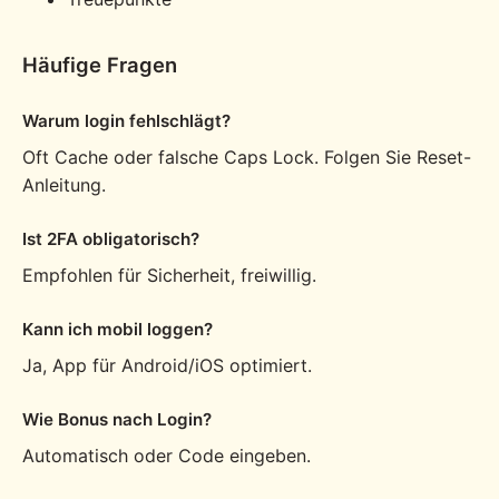
Häufige Fragen
Warum login fehlschlägt?
Oft Cache oder falsche Caps Lock. Folgen Sie Reset-
Anleitung.
Ist 2FA obligatorisch?
Empfohlen für Sicherheit, freiwillig.
Kann ich mobil loggen?
Ja, App für Android/iOS optimiert.
Wie Bonus nach Login?
Automatisch oder Code eingeben.