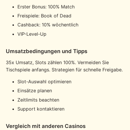
Erster Bonus: 100% Match
Freispiele: Book of Dead
Cashback: 10% wöchentlich
VIP-Level-Up
Umsatzbedingungen und Tipps
35x Umsatz, Slots zählen 100%. Vermeiden Sie
Tischspiele anfangs. Strategien für schnelle Freigabe.
Slot-Auswahl optimieren
Einsätze planen
Zeitlimits beachten
Support kontaktieren
Vergleich mit anderen Casinos