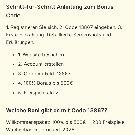
Schritt-für-Schritt Anleitung zum Bonus
Code
1. Registrieren Sie sich. 2. Code 13867 eingeben. 3.
Erste Einzahlung. Detaillierte Screenshots und
Erklärungen.
1. Website besuchen
2. Account erstellen
3. Code im Feld '13867'
4. 100% Bonus bis 500€
5. Freispiele aktiv
Welche Boni gibt es mit Code 13867?
Willkommenspaket: 100% bis 500€ + 200 Freispiele.
Wochenbasiert erneuert 2026.