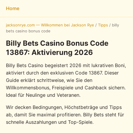
Home
jacksonrye.com — Willkommen bei Jackson Rye
/
Tipps
/
billy
bets casino bonus code
Billy Bets Casino Bonus Code
13867: Aktivierung 2026
Billy Bets Casino begeistert 2026 mit lukrativen Boni,
aktiviert durch den exklusiven Code 13867. Dieser
Guide erklärt schrittweise, wie Sie den
Willkommensbonus, Freispiele und Cashback sichern.
Ideal für Neulinge und Veteranen.
Wir decken Bedingungen, Höchstbeträge und Tipps
ab, damit Sie maximal profitieren. Billy Bets steht für
schnelle Auszahlungen und Top-Spiele.