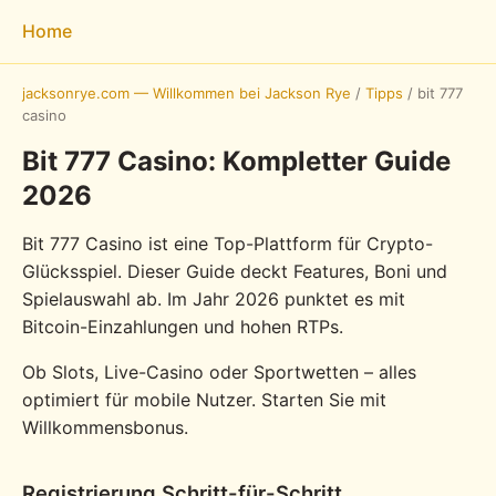
Home
jacksonrye.com — Willkommen bei Jackson Rye
/
Tipps
/
bit 777
casino
Bit 777 Casino: Kompletter Guide
2026
Bit 777 Casino ist eine Top-Plattform für Crypto-
Glücksspiel. Dieser Guide deckt Features, Boni und
Spielauswahl ab. Im Jahr 2026 punktet es mit
Bitcoin-Einzahlungen und hohen RTPs.
Ob Slots, Live-Casino oder Sportwetten – alles
optimiert für mobile Nutzer. Starten Sie mit
Willkommensbonus.
Registrierung Schritt-für-Schritt