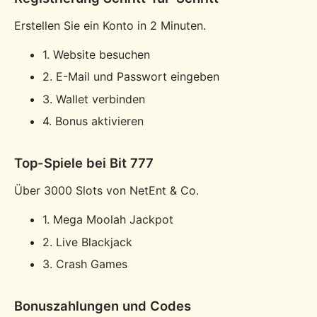
Erstellen Sie ein Konto in 2 Minuten.
1. Website besuchen
2. E-Mail und Passwort eingeben
3. Wallet verbinden
4. Bonus aktivieren
Top-Spiele bei Bit 777
Über 3000 Slots von NetEnt & Co.
1. Mega Moolah Jackpot
2. Live Blackjack
3. Crash Games
Bonuszahlungen und Codes