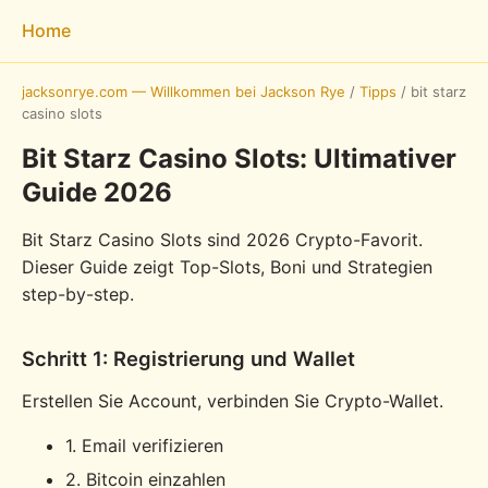
Home
jacksonrye.com — Willkommen bei Jackson Rye
/
Tipps
/
bit starz
casino slots
Bit Starz Casino Slots: Ultimativer
Guide 2026
Bit Starz Casino Slots sind 2026 Crypto-Favorit.
Dieser Guide zeigt Top-Slots, Boni und Strategien
step-by-step.
Schritt 1: Registrierung und Wallet
Erstellen Sie Account, verbinden Sie Crypto-Wallet.
1. Email verifizieren
2. Bitcoin einzahlen