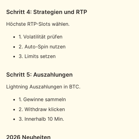
Schritt 4: Strategien und RTP
Höchste RTP-Slots wählen.
1. Volatilität prüfen
2. Auto-Spin nutzen
3. Limits setzen
Schritt 5: Auszahlungen
Lightning Auszahlungen in BTC.
1. Gewinne sammeln
2. Withdraw klicken
3. Innerhalb 10 Min.
2026 Neuheiten