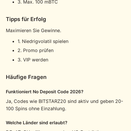
3. Max. 100 mBTC
Tipps für Erfolg
Maximieren Sie Gewinne.
1. Niedrigvolatil spielen
2. Promo prüfen
3. VIP werden
Häufige Fragen
Funktioniert No Deposit Code 2026?
Ja, Codes wie BITSTARZ20 sind aktiv und geben 20-
100 Spins ohne Einzahlung.
Welche Länder sind erlaubt?