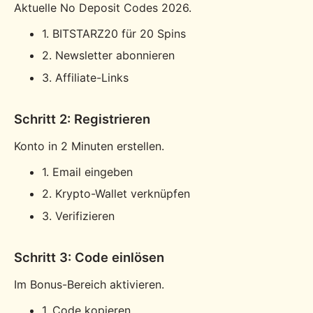
Aktuelle No Deposit Codes 2026.
1. BITSTARZ20 für 20 Spins
2. Newsletter abonnieren
3. Affiliate-Links
Schritt 2: Registrieren
Konto in 2 Minuten erstellen.
1. Email eingeben
2. Krypto-Wallet verknüpfen
3. Verifizieren
Schritt 3: Code einlösen
Im Bonus-Bereich aktivieren.
1. Code kopieren