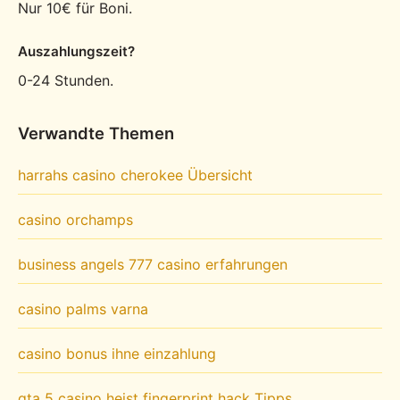
Nur 10€ für Boni.
Auszahlungszeit?
0-24 Stunden.
Verwandte Themen
harrahs casino cherokee Übersicht
casino orchamps
business angels 777 casino erfahrungen
casino palms varna
casino bonus ihne einzahlung
gta 5 casino heist fingerprint hack Tipps