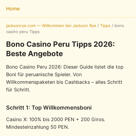
Home
jacksonrye.com — Willkommen bei Jackson Rye
/
Tipps
/
bono
casino peru Tipps
Bono Casino Peru Tipps 2026:
Beste Angebote
Bono Casino Peru 2026: Dieser Guide listet die top
Boni für peruanische Spieler. Von
Willkommenspaketen bis Cashbacks – alles Schritt
für Schritt.
Schritt 1: Top Willkommensboni
Casino X: 100% bis 2000 PEN + 200 Giros.
Mindesteinzahlung 50 PEN.