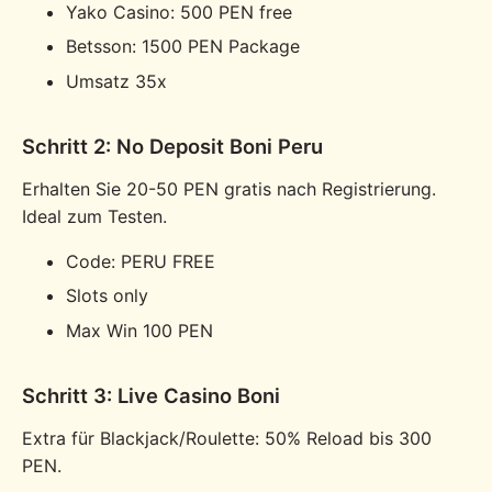
Yako Casino: 500 PEN free
Betsson: 1500 PEN Package
Umsatz 35x
Schritt 2: No Deposit Boni Peru
Erhalten Sie 20-50 PEN gratis nach Registrierung.
Ideal zum Testen.
Code: PERU FREE
Slots only
Max Win 100 PEN
Schritt 3: Live Casino Boni
Extra für Blackjack/Roulette: 50% Reload bis 300
PEN.