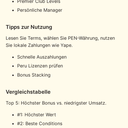
Premier Club Levels
Persönliche Manager
Tipps zur Nutzung
Lesen Sie Terms, wählen Sie PEN-Währung, nutzen
Sie lokale Zahlungen wie Yape.
Schnelle Auszahlungen
Peru Lizenzen prüfen
Bonus Stacking
Vergleichstabelle
Top 5: Höchster Bonus vs. niedrigster Umsatz.
#1: Höchster Wert
#2: Beste Conditions