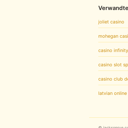
Verwandt
joliet casino
mohegan casi
casino infinit
casino slot sp
casino club d
latvian online
© jacksonrye.c