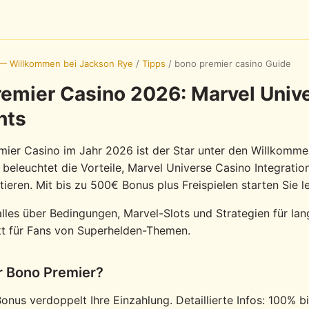
— Willkommen bei Jackson Rye
/
Tipps
/
bono premier casino Guide
emier Casino 2026: Marvel Univ
hts
ier Casino im Jahr 2026 ist der Star unter den Willkomme
l beleuchtet die Vorteile, Marvel Universe Casino Integratio
tieren. Mit bis zu 500€ Bonus plus Freispielen starten Sie l
alles über Bedingungen, Marvel-Slots und Strategien für lang
kt für Fans von Superhelden-Themen.
r Bono Premier?
onus verdoppelt Ihre Einzahlung. Detaillierte Infos: 100% b