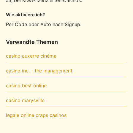
Ja, bei MGA-lizenzierten Casinos.
Wie aktiviere ich?
Per Code oder Auto nach Signup.
Verwandte Themen
casino auxerre cinéma
casino inc. - the management
casino best online
casino marysville
legale online craps casinos