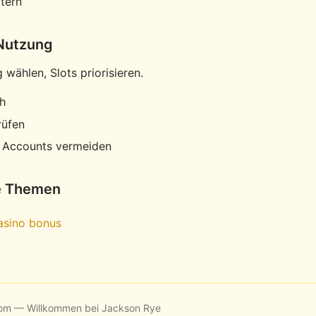
ltern
 Nutzung
wählen, Slots priorisieren.
h
rüfen
 Accounts vermeiden
e Themen
asino bonus
om — Willkommen bei Jackson Rye