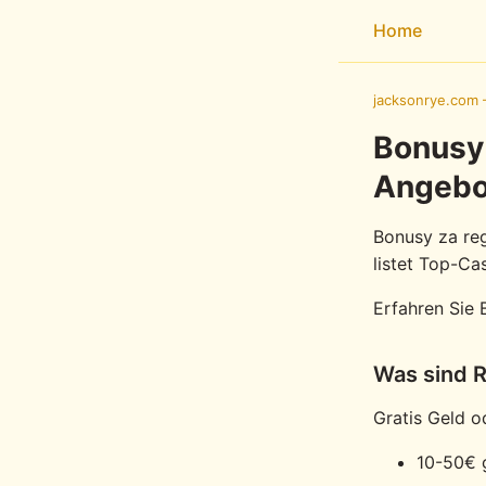
Home
jacksonrye.com 
Bonusy 
Angebo
Bonusy za regi
listet Top-Ca
Erfahren Sie
Was sind R
Gratis Geld o
10-50€ g