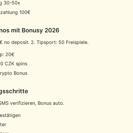
g 30-50x
zahlung 100€
inos mit Bonusy 2026
€ no deposit. 2. Tipsport: 50 Freispiele.
ip: 20€
30 CZK spins
Crypto Bonus
gsschritte
 SMS verifizieren, Bonus auto.
estätigen
ter