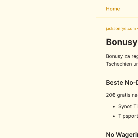
Home
jacksonrye.com 
Bonusy 
Bonusy za reg
Tschechien u
Beste No-
20€ gratis n
Synot Ti
Tipsport
No Wageri