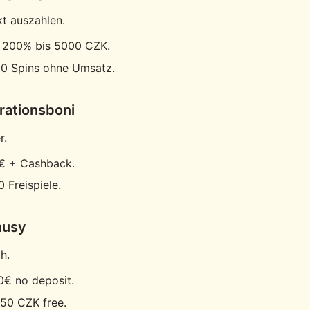
t auszahlen.
: 200% bis 5000 CZK.
50 Spins ohne Umsatz.
rationsboni
r.
0€ + Cashback.
0 Freispiele.
nusy
h.
0€ no deposit.
50 CZK free.