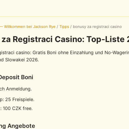
— Willkommen bei Jackson Rye
/
Tipps
/
bonusy za registraci casino
za Registraci Casino: Top-Liste
istraci casino: Gratis Boni ohne Einzahlung und No-Wagerin
nd Slowakei 2026.
Deposit Boni
ach Anmeldung.
p: 25 Freispiele.
: 100 CZK free.
ng Angebote