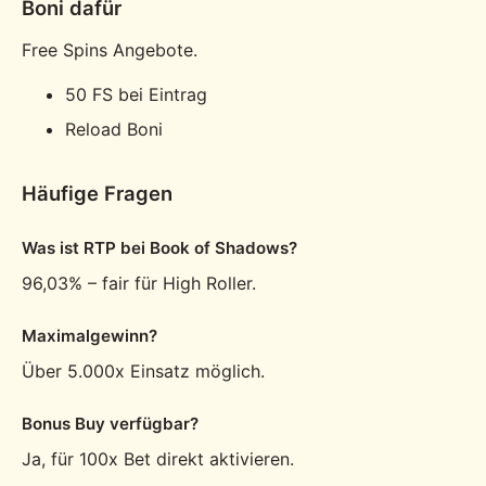
Boni dafür
Free Spins Angebote.
50 FS bei Eintrag
Reload Boni
Häufige Fragen
Was ist RTP bei Book of Shadows?
96,03% – fair für High Roller.
Maximalgewinn?
Über 5.000x Einsatz möglich.
Bonus Buy verfügbar?
Ja, für 100x Bet direkt aktivieren.