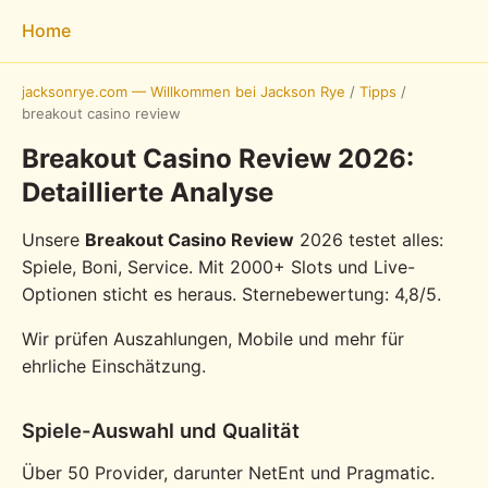
Home
jacksonrye.com — Willkommen bei Jackson Rye
/
Tipps
/
breakout casino review
Breakout Casino Review 2026:
Detaillierte Analyse
Unsere
Breakout Casino Review
2026 testet alles:
Spiele, Boni, Service. Mit 2000+ Slots und Live-
Optionen sticht es heraus. Sternebewertung: 4,8/5.
Wir prüfen Auszahlungen, Mobile und mehr für
ehrliche Einschätzung.
Spiele-Auswahl und Qualität
Über 50 Provider, darunter NetEnt und Pragmatic.