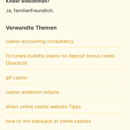
Kinder willkommen?
Ja, familienfreundlich.
Verwandte Themen
casino accounting consultancy
fortunate buddha casino no deposit bonus codes
Übersicht
gif casino
casino anderson indiana
direct online casino website Tipps
how to win blackjack at online casinos