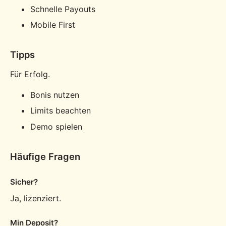
Schnelle Payouts
Mobile First
Tipps
Für Erfolg.
Bonis nutzen
Limits beachten
Demo spielen
Häufige Fragen
Sicher?
Ja, lizenziert.
Min Deposit?