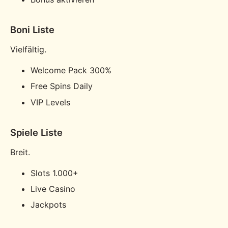
Boni Liste
Vielfältig.
Welcome Pack 300%
Free Spins Daily
VIP Levels
Spiele Liste
Breit.
Slots 1.000+
Live Casino
Jackpots