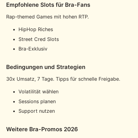
Empfohlene Slots für Bra-Fans
Rap-themed Games mit hohen RTP.
HipHop Riches
Street Cred Slots
Bra-Exklusiv
Bedingungen und Strategien
30x Umsatz, 7 Tage. Tipps für schnelle Freigabe.
Volatilität wählen
Sessions planen
Support nutzen
Weitere Bra-Promos 2026