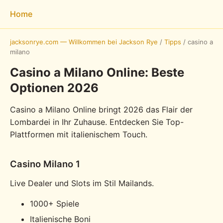
Home
jacksonrye.com — Willkommen bei Jackson Rye
/
Tipps
/
casino a
milano
Casino a Milano Online: Beste
Optionen 2026
Casino a Milano Online bringt 2026 das Flair der
Lombardei in Ihr Zuhause. Entdecken Sie Top-
Plattformen mit italienischem Touch.
Casino Milano 1
Live Dealer und Slots im Stil Mailands.
1000+ Spiele
Italienische Boni