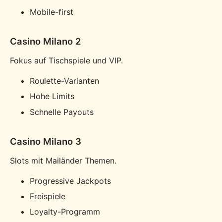
Mobile-first
Casino Milano 2
Fokus auf Tischspiele und VIP.
Roulette-Varianten
Hohe Limits
Schnelle Payouts
Casino Milano 3
Slots mit Mailänder Themen.
Progressive Jackpots
Freispiele
Loyalty-Programm