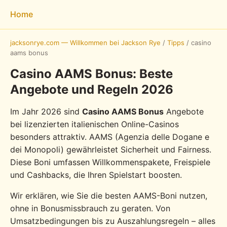
Home
jacksonrye.com — Willkommen bei Jackson Rye
/
Tipps
/
casino
aams bonus
Casino AAMS Bonus: Beste
Angebote und Regeln 2026
Im Jahr 2026 sind
Casino AAMS Bonus
Angebote
bei lizenzierten italienischen Online-Casinos
besonders attraktiv. AAMS (Agenzia delle Dogane e
dei Monopoli) gewährleistet Sicherheit und Fairness.
Diese Boni umfassen Willkommenspakete, Freispiele
und Cashbacks, die Ihren Spielstart boosten.
Wir erklären, wie Sie die besten AAMS-Boni nutzen,
ohne in Bonusmissbrauch zu geraten. Von
Umsatzbedingungen bis zu Auszahlungsregeln – alles