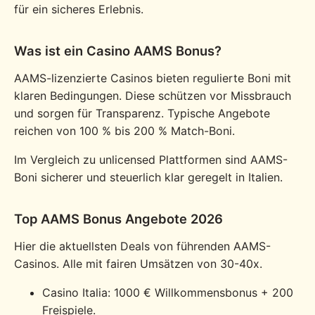
für ein sicheres Erlebnis.
Was ist ein Casino AAMS Bonus?
AAMS-lizenzierte Casinos bieten regulierte Boni mit
klaren Bedingungen. Diese schützen vor Missbrauch
und sorgen für Transparenz. Typische Angebote
reichen von 100 % bis 200 % Match-Boni.
Im Vergleich zu unlicensed Plattformen sind AAMS-
Boni sicherer und steuerlich klar geregelt in Italien.
Top AAMS Bonus Angebote 2026
Hier die aktuellsten Deals von führenden AAMS-
Casinos. Alle mit fairen Umsätzen von 30-40x.
Casino Italia: 1000 € Willkommensbonus + 200
Freispiele.