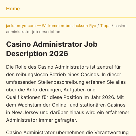
Home
jacksonrye.com — Willkommen bei Jackson Rye
/
Tipps
/
casino
administrator job description
Casino Administrator Job
Description 2026
Die Rolle des Casino Administrators ist zentral für
den reibungslosen Betrieb eines Casinos. In dieser
umfassenden Stellenbeschreibung erfahren Sie alles
über die Anforderungen, Aufgaben und
Qualifikationen für diese Position im Jahr 2026. Mit
dem Wachstum der Online- und stationären Casinos
in New Jersey und darüber hinaus wird ein erfahrener
Administrator immer gefragter.
Casino Administrator übernehmen die Verantwortung