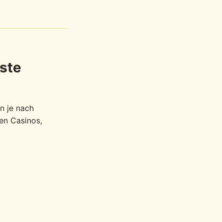
iste
en je nach
len Casinos,