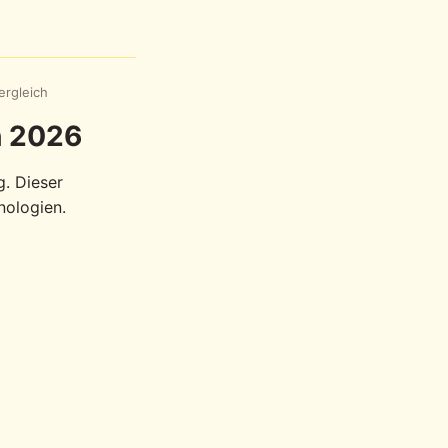
ergleich
h 2026
g. Dieser
nologien.