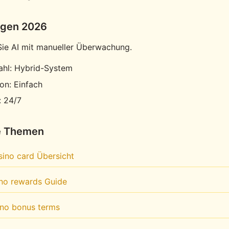
gen 2026
Sie AI mit manueller Überwachung.
ahl: Hybrid-System
ion: Einfach
: 24/7
e Themen
sino card Übersicht
ino rewards Guide
sino bonus terms