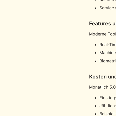
Service 
Features 
Moderne Tool
Real-Ti
Machine
Biometr
Kosten un
Monatlich 5.
Einstieg
Jährlich
Beispiel: