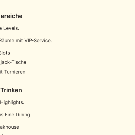
bereiche
le Levels.
Räume mit VIP-Service.
Slots
jack-Tische
t Turnieren
 Trinken
Highlights.
s Fine Dining.
eakhouse