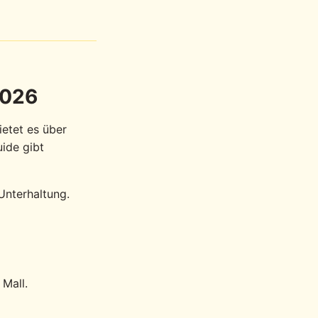
2026
ietet es über
uide gibt
Unterhaltung.
 Mall.