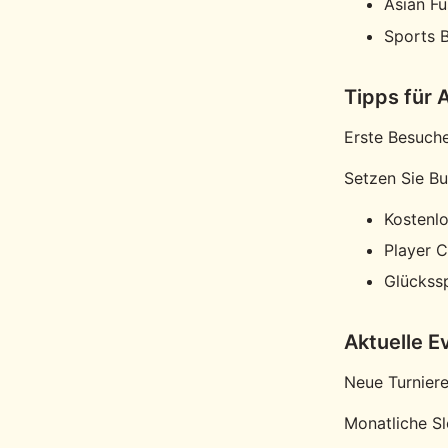
Asian Fu
Sports 
Tipps für 
Erste Besuche
Setzen Sie B
Kostenl
Player C
Glückssp
Aktuelle E
Neue Turnier
Monatliche Sl