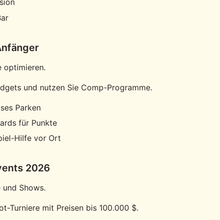
sion
Bar
Anfänger
 optimieren.
udgets und nutzen Sie Comp-Programme.
oses Parken
ards für Punkte
iel-Hilfe vor Ort
vents 2026
e und Shows.
ot-Turniere mit Preisen bis 100.000 $.