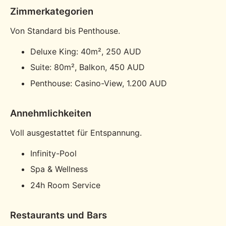
Zimmerkategorien
Von Standard bis Penthouse.
Deluxe King: 40m², 250 AUD
Suite: 80m², Balkon, 450 AUD
Penthouse: Casino-View, 1.200 AUD
Annehmlichkeiten
Voll ausgestattet für Entspannung.
Infinity-Pool
Spa & Wellness
24h Room Service
Restaurants und Bars