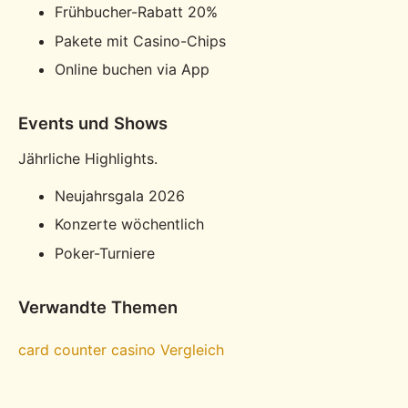
Frühbucher-Rabatt 20%
Pakete mit Casino-Chips
Online buchen via App
Events und Shows
Jährliche Highlights.
Neujahrsgala 2026
Konzerte wöchentlich
Poker-Turniere
Verwandte Themen
card counter casino Vergleich