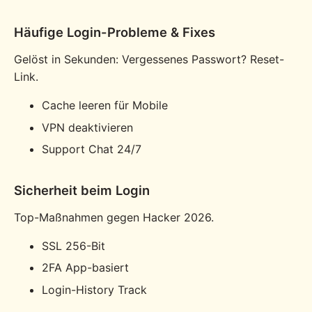
Häufige Login-Probleme & Fixes
Gelöst in Sekunden: Vergessenes Passwort? Reset-
Link.
Cache leeren für Mobile
VPN deaktivieren
Support Chat 24/7
Sicherheit beim Login
Top-Maßnahmen gegen Hacker 2026.
SSL 256-Bit
2FA App-basiert
Login-History Track