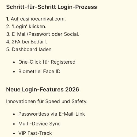
Schritt-für-Schritt Login-Prozess
1. Auf casinocarnival.com.
2. 'Login' klicken.
3. E-Mail/Passwort oder Social.
4. 2FA bei Bedarf.
5. Dashboard laden.
One-Click für Registered
Biometrie: Face ID
Neue Login-Features 2026
Innovationen für Speed und Safety.
Passwortless via E-Mail-Link
Multi-Device Sync
VIP Fast-Track