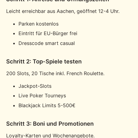
Leicht erreichbar aus Aachen, geöffnet 12-4 Uhr.
Parken kostenlos
Eintritt für EU-Bürger frei
Dresscode smart casual
Schritt 2: Top-Spiele testen
200 Slots, 20 Tische inkl. French Roulette.
Jackpot-Slots
Live Poker Tourneys
Blackjack Limits 5-500€
Schritt 3: Boni und Promotionen
Loyalty-Karten und Wochenangebote.