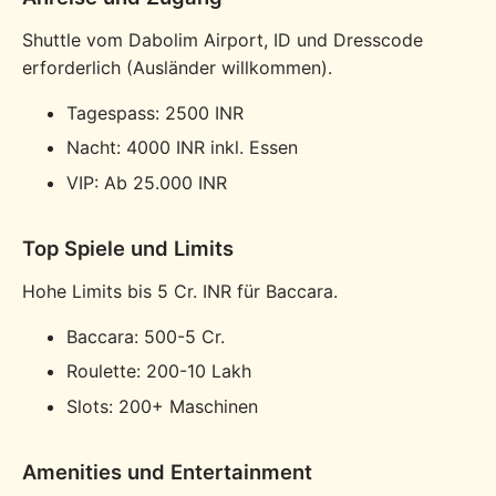
Shuttle vom Dabolim Airport, ID und Dresscode
erforderlich (Ausländer willkommen).
Tagespass: 2500 INR
Nacht: 4000 INR inkl. Essen
VIP: Ab 25.000 INR
Top Spiele und Limits
Hohe Limits bis 5 Cr. INR für Baccara.
Baccara: 500-5 Cr.
Roulette: 200-10 Lakh
Slots: 200+ Maschinen
Amenities und Entertainment