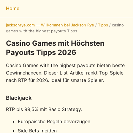
Home
jacksonrye.com — Willkommen bei Jackson Rye
/
Tipps
/
casino
games with the highest payouts Tipps
Casino Games mit Höchsten
Payouts Tipps 2026
Casino Games with the highest payouts bieten beste
Gewinnchancen. Dieser List-Artikel rankt Top-Spiele
nach RTP für 2026. Ideal für smarte Spieler.
Blackjack
RTP bis 99,5% mit Basic Strategy.
Europäische Regeln bevorzugen
Side Bets meiden