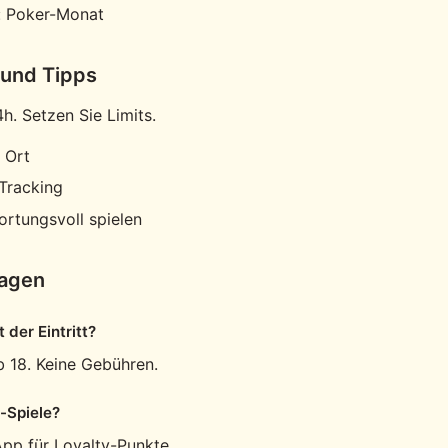
: Poker-Monat
 und Tipps
. Setzen Sie Limits.
 Ort
Tracking
rtungsvoll spielen
ragen
 der Eintritt?
ab 18. Keine Gebühren.
e-Spiele?
App für Loyalty-Punkte.