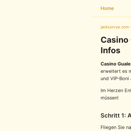
Home
jacksonrye.com 
Casino
Infos
Casino Gual
erweitert es 
und VIP-Boni 
Im Herzen Ent
müssen!
Schritt 1:
Fliegen Sie n