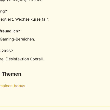
ung?
ptiert. Wechselkurse fair.
nfreundlich?
-Gaming-Bereichen.
 2026?
e, Desinfektion überall.
e Themen
ilmainen bonus