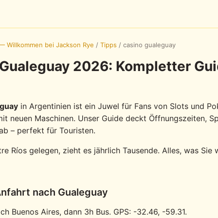
— Willkommen bei Jackson Rye
/
Tipps
/
casino gualeguay
 Gualeguay 2026: Kompletter Gui
eguay
in Argentinien ist ein Juwel für Fans von Slots und P
mit neuen Maschinen. Unser Guide deckt Öffnungszeiten, Sp
ab – perfekt für Touristen.
re Ríos gelegen, zieht es jährlich Tausende. Alles, was Sie 
 Anfahrt nach Gualeguay
ach Buenos Aires, dann 3h Bus. GPS: -32.46, -59.31.