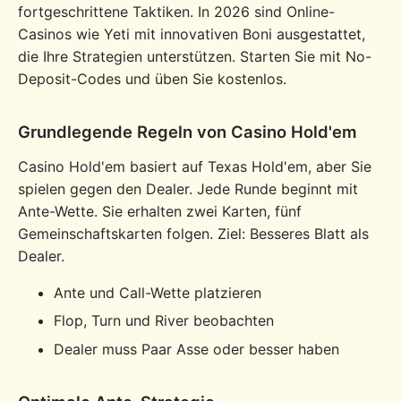
fortgeschrittene Taktiken. In 2026 sind Online-
Casinos wie Yeti mit innovativen Boni ausgestattet,
die Ihre Strategien unterstützen. Starten Sie mit No-
Deposit-Codes und üben Sie kostenlos.
Grundlegende Regeln von Casino Hold'em
Casino Hold'em basiert auf Texas Hold'em, aber Sie
spielen gegen den Dealer. Jede Runde beginnt mit
Ante-Wette. Sie erhalten zwei Karten, fünf
Gemeinschaftskarten folgen. Ziel: Besseres Blatt als
Dealer.
Ante und Call-Wette platzieren
Flop, Turn und River beobachten
Dealer muss Paar Asse oder besser haben