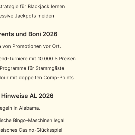
strategie für Blackjack lernen
ressive Jackpots meiden
vents und Boni 2026
ie von Promotionen vor Ort.
nd-Turniere mit 10.000 $ Preisen
-Programme für Stammgäste
our mit doppelten Comp-Points
e Hinweise AL 2026
egeln in Alabama.
ische Bingo-Maschinen legal
ssisches Casino-Glücksspiel