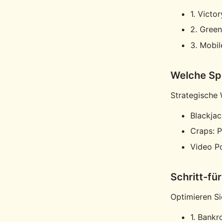
1. Victo
2. Green
3. Mobi
Welche Sp
Strategische
Blackjac
Craps: P
Video P
Schritt-fü
Optimieren Si
1. Bankr