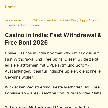
Home
jacksonrye.com — Willkommen bei Jackson Rye
/
Tipps
/
casino
in india fast withdrawal
Casino in India: Fast Withdrawal &
Free Boni 2026
Online Casinos in India boomen 2026 mit Fokus auf
Fast Withdrawal und Free Spins. Dieser Guide zeigt
legale Plattformen mit UPI, Paytm und Sofort-
Auszahlungen. Ideal für indische Spieler, die schnelle
Gewinne wollen.
Wir decken Registrierung, beste Methoden und Free
Bonusse ab – alles lizenzfrei von Curacao oder Malta.
1. Top Fast Withdrawal Casinos in India