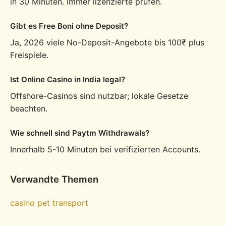
in 30 Minuten. Immer lizenzierte prüfen.
Gibt es Free Boni ohne Deposit?
Ja, 2026 viele No-Deposit-Angebote bis 100₹ plus
Freispiele.
Ist Online Casino in India legal?
Offshore-Casinos sind nutzbar; lokale Gesetze
beachten.
Wie schnell sind Paytm Withdrawals?
Innerhalb 5-10 Minuten bei verifizierten Accounts.
Verwandte Themen
casino pet transport