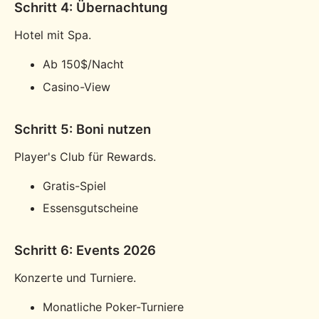
Schritt 4: Übernachtung
Hotel mit Spa.
Ab 150$/Nacht
Casino-View
Schritt 5: Boni nutzen
Player's Club für Rewards.
Gratis-Spiel
Essensgutscheine
Schritt 6: Events 2026
Konzerte und Turniere.
Monatliche Poker-Turniere