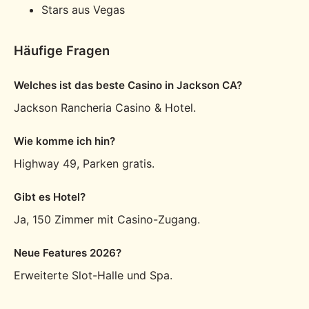
Stars aus Vegas
Häufige Fragen
Welches ist das beste Casino in Jackson CA?
Jackson Rancheria Casino & Hotel.
Wie komme ich hin?
Highway 49, Parken gratis.
Gibt es Hotel?
Ja, 150 Zimmer mit Casino-Zugang.
Neue Features 2026?
Erweiterte Slot-Halle und Spa.