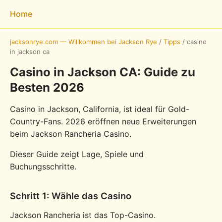
Home
jacksonrye.com — Willkommen bei Jackson Rye
/
Tipps
/
casino
in jackson ca
Casino in Jackson CA: Guide zu
Besten 2026
Casino in Jackson, California, ist ideal für Gold-
Country-Fans. 2026 eröffnen neue Erweiterungen
beim Jackson Rancheria Casino.
Dieser Guide zeigt Lage, Spiele und
Buchungsschritte.
Schritt 1: Wähle das Casino
Jackson Rancheria ist das Top-Casino.