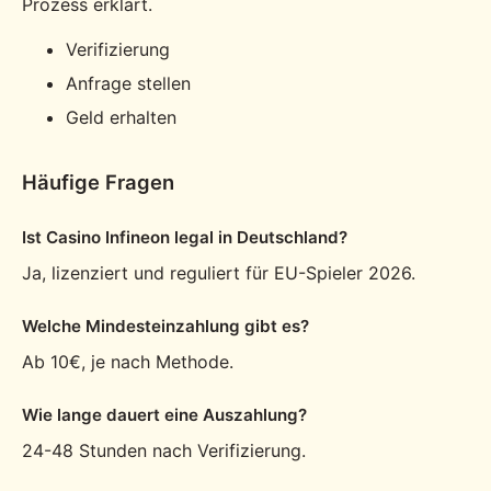
Prozess erklärt.
Verifizierung
Anfrage stellen
Geld erhalten
Häufige Fragen
Ist Casino Infineon legal in Deutschland?
Ja, lizenziert und reguliert für EU-Spieler 2026.
Welche Mindesteinzahlung gibt es?
Ab 10€, je nach Methode.
Wie lange dauert eine Auszahlung?
24-48 Stunden nach Verifizierung.