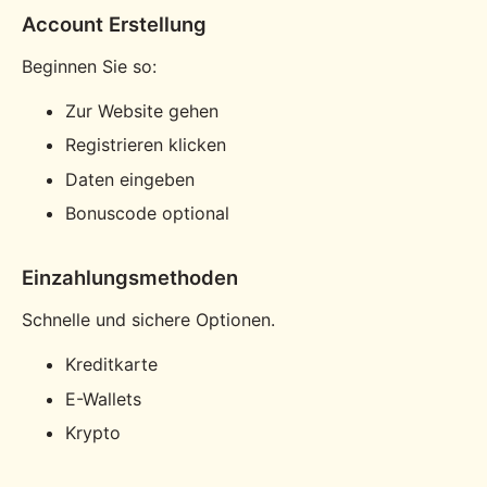
Account Erstellung
Beginnen Sie so:
Zur Website gehen
Registrieren klicken
Daten eingeben
Bonuscode optional
Einzahlungsmethoden
Schnelle und sichere Optionen.
Kreditkarte
E-Wallets
Krypto