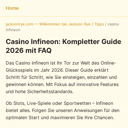
Home
jacksonrye.com — Willkommen bei Jackson Rye
/
Tipps
/
casino
infineon
Casino Infineon: Kompletter Guide
2026 mit FAQ
Das Casino Infineon ist Ihr Tor zur Welt des Online-
Glücksspiels im Jahr 2026. Dieser Guide erklärt
Schritt für Schritt, wie Sie einsteigen, einzahlen und
gewinnen können. Mit Fokus auf innovative Features
und hohe Sicherheitsstandards.
Ob Slots, Live-Spiele oder Sportwetten – Infineon
bietet alles. Folgen Sie unseren Anweisungen für den
optimalen Start und maximieren Sie Ihre Chancen.