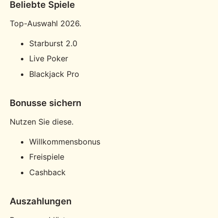
Beliebte Spiele
Top-Auswahl 2026.
Starburst 2.0
Live Poker
Blackjack Pro
Bonusse sichern
Nutzen Sie diese.
Willkommensbonus
Freispiele
Cashback
Auszahlungen