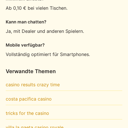
Ab 0,10 € bei vielen Tischen.
Kann man chatten?
Ja, mit Dealer und anderen Spielern.
Mobile verfügbar?
Vollständig optimiert für Smartphones.
Verwandte Themen
casino results crazy time
costa pacifica casino
tricks for the casino
villa la gaeta casino royale