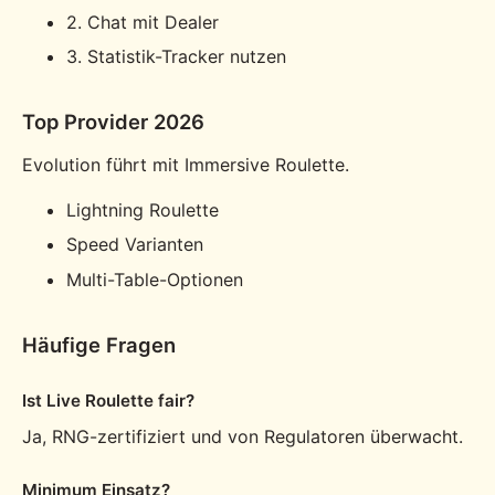
2. Chat mit Dealer
3. Statistik-Tracker nutzen
Top Provider 2026
Evolution führt mit Immersive Roulette.
Lightning Roulette
Speed Varianten
Multi-Table-Optionen
Häufige Fragen
Ist Live Roulette fair?
Ja, RNG-zertifiziert und von Regulatoren überwacht.
Minimum Einsatz?