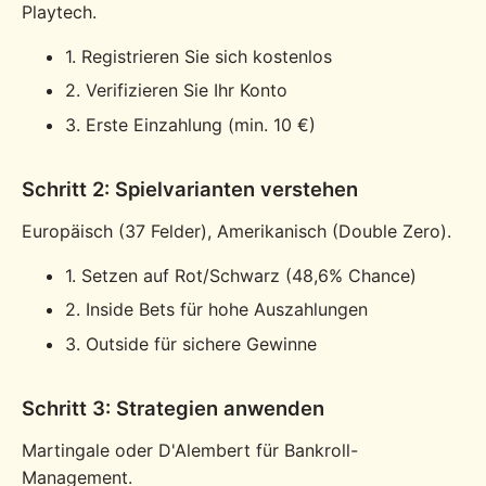
Playtech.
1. Registrieren Sie sich kostenlos
2. Verifizieren Sie Ihr Konto
3. Erste Einzahlung (min. 10 €)
Schritt 2: Spielvarianten verstehen
Europäisch (37 Felder), Amerikanisch (Double Zero).
1. Setzen auf Rot/Schwarz (48,6% Chance)
2. Inside Bets für hohe Auszahlungen
3. Outside für sichere Gewinne
Schritt 3: Strategien anwenden
Martingale oder D'Alembert für Bankroll-
Management.