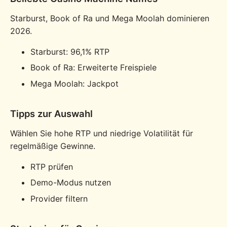
Starburst, Book of Ra und Mega Moolah dominieren
2026.
Starburst: 96,1% RTP
Book of Ra: Erweiterte Freispiele
Mega Moolah: Jackpot
Tipps zur Auswahl
Wählen Sie hohe RTP und niedrige Volatilität für
regelmäßige Gewinne.
RTP prüfen
Demo-Modus nutzen
Provider filtern