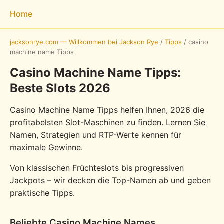
Home
jacksonrye.com — Willkommen bei Jackson Rye
/
Tipps
/
casino
machine name Tipps
Casino Machine Name Tipps:
Beste Slots 2026
Casino Machine Name Tipps helfen Ihnen, 2026 die
profitabelsten Slot-Maschinen zu finden. Lernen Sie
Namen, Strategien und RTP-Werte kennen für
maximale Gewinne.
Von klassischen Früchteslots bis progressiven
Jackpots – wir decken die Top-Namen ab und geben
praktische Tipps.
Beliebte Casino Machine Names