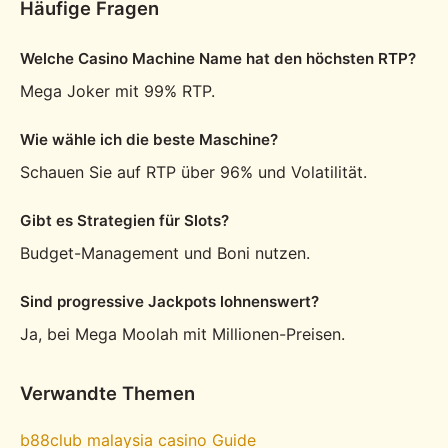
Häufige Fragen
Welche Casino Machine Name hat den höchsten RTP?
Mega Joker mit 99% RTP.
Wie wähle ich die beste Maschine?
Schauen Sie auf RTP über 96% und Volatilität.
Gibt es Strategien für Slots?
Budget-Management und Boni nutzen.
Sind progressive Jackpots lohnenswert?
Ja, bei Mega Moolah mit Millionen-Preisen.
Verwandte Themen
b88club malaysia casino Guide